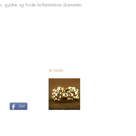
, gyldne og hvide brillantslebne diamanter.
SE OGSÅ...
Del