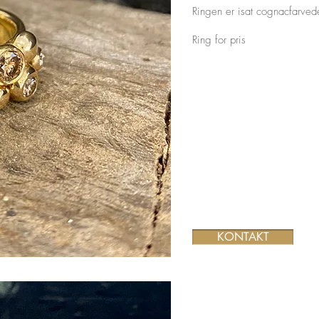
Ringen er isat
cognacfarvede
Ring for pris
KONTAKT