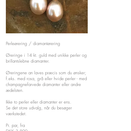
Perleørering / diamantørering
Øreringe i 14 kt. guld med unikke perler og
brillantslebne diamanter.
Øreringene an laves præcis som du ønsker;
f.eks. med rosa, grå eller hvide perler - med
champagnefarvede diamanter eller andre
ædelsten.
Ikke to perler eller diamanter er ens.
Se det store udvalg, når du besøger
værkstedet.
Pr. par, fra