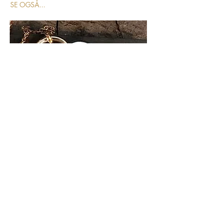
SE OGSÅ...
ALGULD.dk
Landsbyvænget 26, Herskind
8464 Galten