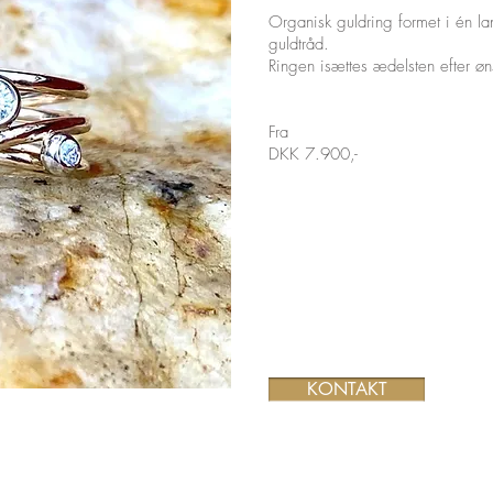
Organisk guldring formet i én l
guldtråd.
Ringen isættes ædelsten efter øn
Fra
DKK 7.900,-
KONTAKT