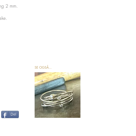
ang 2 mm.
ske.
SE OGSÅ...
Del