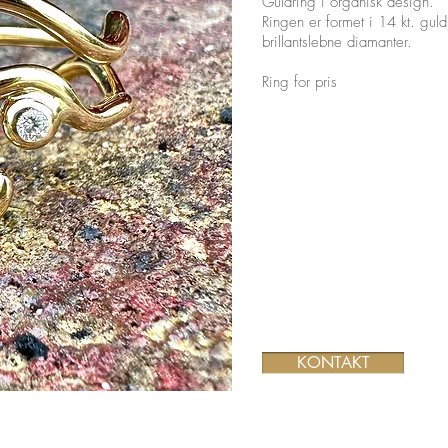
Guldring i organisk design.
Ringen er formet i 14 kt. gul
brillantslebne diamanter.
Ring for pris
KONTAKT