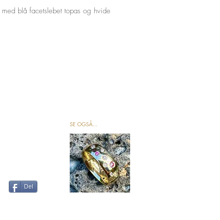
d med blå facetslebet topas og hvide
SE OGSÅ...
Del